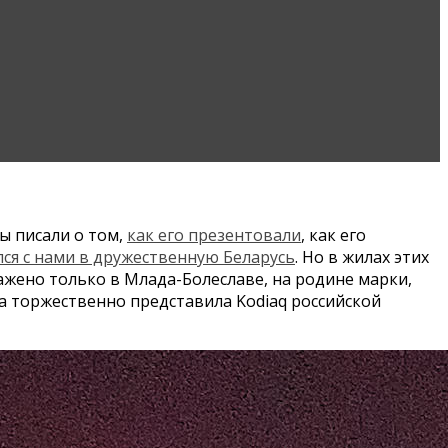
ы писали о том,
как его презентовали
, как его
лся с нами в дружественную Беларусь
. Но в жилах этих
ажено только в Млада-Болеславе, на родине марки,
a торжественно представила Kodiaq российской