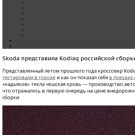
Наши тест-драйвы
Эксклюзив
За рулем Кареты — колонка редактора
Блондинка за рулем
Карета вокруг света
Полезные Советы
ММАС
Контакты
О нас
Skoda представила Kodiaq российской сборк
Представленный летом прошлого года кроссовер Kodiaq
тестировали в городе
и как он показал себя
в поездке
«кадьяков» текла чешская кровь — производство авто
что отражалось в первую очередь на цене внедорожни
сборки.