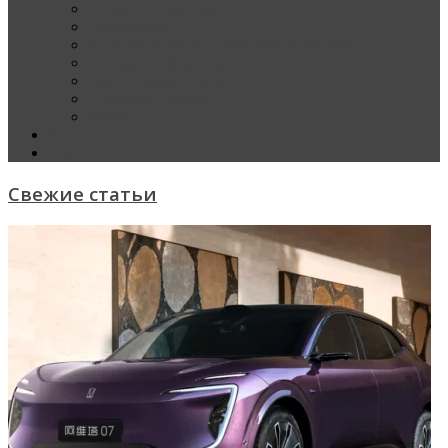
Наши тест-драйвы
Эксклюзив
За рулем Кареты — колонка редактора
Блондинка за рулем
Карета вокруг света
Полезные Советы
ММАС
Контакты
О нас
Свежие статьи